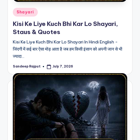
Posted
Shayari
in
Kisi Ke Liye Kuch Bhi Kar Lo Shayari,
Staus & Quotes
Kisi Ke Liye Kuch Bhi Kar Lo Shayari In Hindi English -
जिंदगी में कई बार ऐसा मोड़ आता है जब हम किसी इंसान को अपनी जान से भी
ज्यादा…
Sandeep Rajput
July 7, 2026
Posted
by