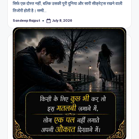
सिर्फ एक दोस्त नहीं, बल्कि उसकी पूरी दुनिया और सारी सीक्रेट्स रखने वाली
तिजोरी होती है। मम्मी…
Sandeep Rajput
July 8, 2026
Posted
by