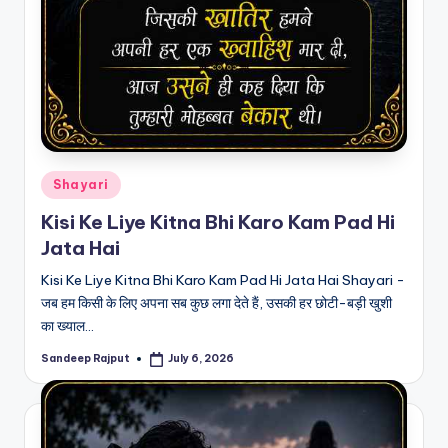
Posted
Shayari
in
Kisi Ke Liye Kitna Bhi Karo Kam Pad Hi
Jata Hai
Kisi Ke Liye Kitna Bhi Karo Kam Pad Hi Jata Hai Shayari -
जब हम किसी के लिए अपना सब कुछ लगा देते हैं, उसकी हर छोटी-बड़ी खुशी
का ख्याल…
Sandeep Rajput
July 6, 2026
Posted
by